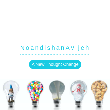
NoandishanAvijeh
A New Thought Change