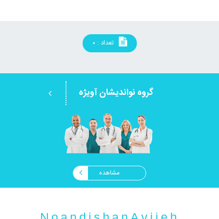
تعداد : ۰
گروه نواندیشان آویژه
مشاهده
NoandishanAvijeh