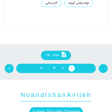
نواندیشان آویژه
کاردرمانی
تعداد : ۹۵
۱۰
۳
۲
۱
...
NoandishanAvijeh
A New Thought Change