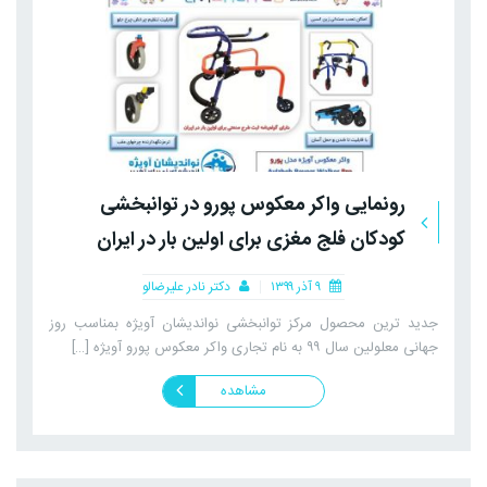
رونمایی واکر معکوس پورو در توانبخشی
کودکان فلج مغزی برای اولین بار در ایران
۹ آذر ۱۳۹۹
دکتر نادر علیرضالو
جدید ترین محصول مرکز توانبخشی نواندیشان آویژه بمناسب روز
جهانی معلولین سال ۹۹ به نام تجاری واکر معکوس پورو آویژه […]
مشاهده