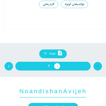
نواندیشان آویژه
کاردرمانی
تعداد : ۱۶
۲
۱
NoandishanAvijeh