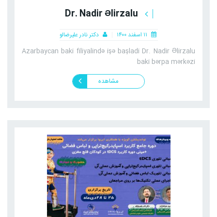
Dr. Nadir Əlirzalu
۱۱ اسفند ۱۴۰۰
دکتر نادر علیرضالو
Azarbaycan baki filiyalində işə başladi Dr. Nadir Əlirzalu
baki bərpa mərkəzi
مشاهده